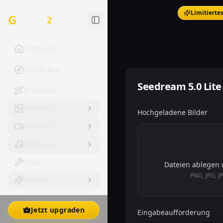
Limitierte
G
Image
2
Startseite
Entdecken
Seedream 5.0 Lite
Erstellen
KI-Bilder
Hochgeladene Bilder
AI Video
KI-Musik
Tools
Dateien ablegen 
PNG, JPG, J
Effekte
Jetzt upgraden
Eingabeaufforderung