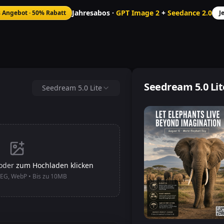
Jahresabos ·
GPT Image 2
+
Seedance 2.0
s Angebot
·
50% Rabatt
J
Seedream 5.0 Lit
Seedream 5.0 Lite
oder
zum Hochladen klicken
PEG, WebP • Bis zu 10MB