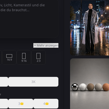
Mehr anzeigen
16:9
9:16
2:3
3K
r
3
4