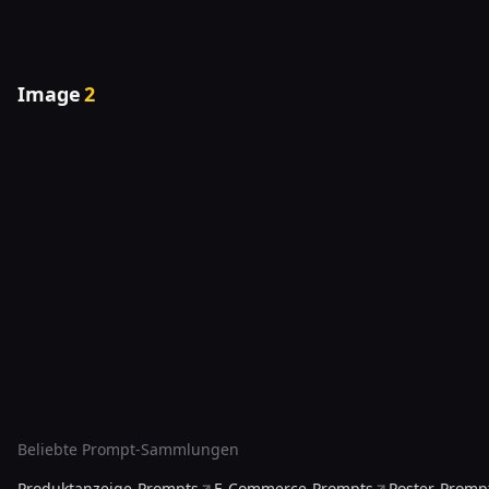
Image
2
Beliebte Prompt-Sammlungen
Produktanzeige-Prompts
E-Commerce-Prompts
Poster-Promp