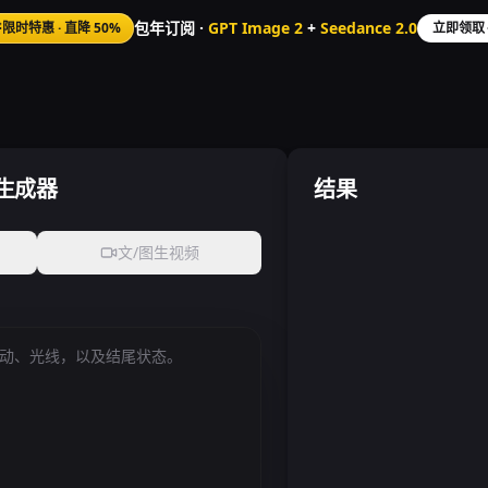
包年订阅 ·
GPT Image 2
+
Seedance 2.0
限时特惠
·
直降 50%
立即领取
视频生成器
结果
文/图生视频