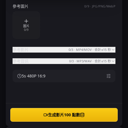
參考圖片
0
/
9
·
JPG/PNG/WebP
圖片
0
/
9
參考影片
0
/
3
·
MP4/MOV · 合計≤15 秒
參考音訊
0
/
3
·
MP3/WAV · 合計≤15 秒
5
s
·
480P
·
16:9
生成影片
100 點數