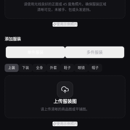
请使用光线良好的正面或 45 度角照片。确保服装区域
清晰可见，未被手、包或头发遮挡。
使用示例照片
添加服装
单件服装
多件服装
上装
下装
全身
外套
鞋子
眼镜
帽子
上传服装图
请上传清晰的商品图或平铺图。
使用示例照片