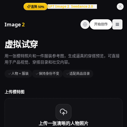
GPT Image 2
+
Seedance 2.0
直降 50%
Image
2
开始创作
Ope
虚拟试穿
用一张模特照片和一件服装参考图，生成逼真的穿搭预览，可直接
用于产品视觉、穿搭目录和社交内容。
人物 + 服装
保持身份不变
适配商品目录
上传模特图
上传一张清晰的人物照片