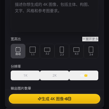
宽高比
展开更多
3:2
4:3
自动
1:1
2:3
3:4
分辨率
2:1
16:9
5:4
4:5
9:16
1:2
1K
2K
4K
3:1
21:9
1:3
9:21
输出图片数量
1
2
3
4
生成 4K 图像
•
6