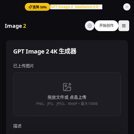
GPT Image 2
+
Seedance 2.0
直降 50%
Image
2
开始创作
Ope
GPT Image 2 4K 生成器
已上传图片
拖放文件或
点击上传
PNG、JPG、JPEG、WebP • 最大10MB
描述