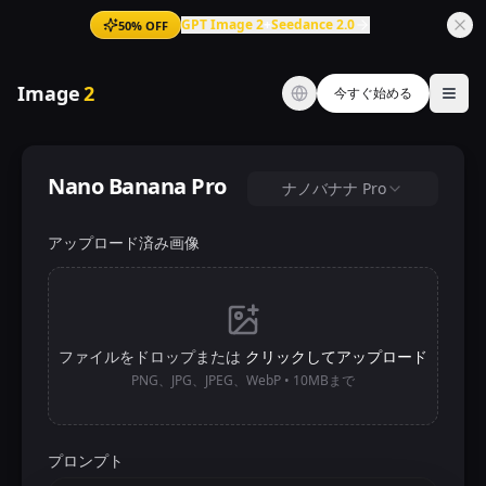
GPT Image 2
+
Seedance 2.0
50% OFF
Image
2
今すぐ始める
Ope
Nano Banana Pro
ナノバナナ Pro
アップロード済み画像
ファイルをドロップまたは
クリックしてアップロード
PNG、JPG、JPEG、WebP • 10MBまで
プロンプト