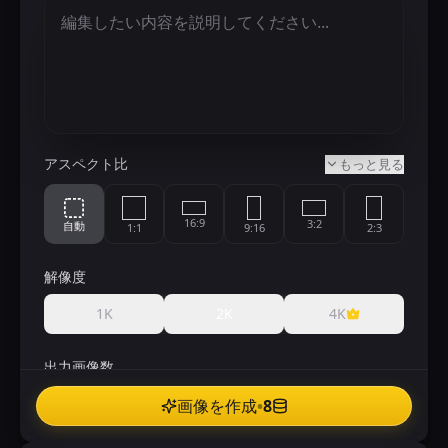
アスペクト比
もっと見る
16:9
3:2
自動
1:1
9:16
2:3
解像度
21:9
4:3
5:4
4:5
3:4
1K
2K
4K
出力画像数
1
2
3
4
画像を作成
•
8