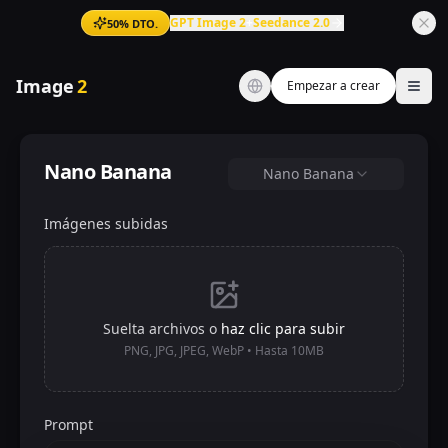
GPT Image 2
+
Seedance 2.0
50% DTO.
Image
2
Empezar a crear
Ope
Nano Banana
Nano Banana
Imágenes subidas
Suelta archivos o
haz clic para subir
PNG, JPG, JPEG, WebP • Hasta 10MB
Prompt