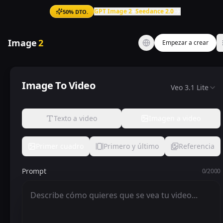
GPT Image 2
+
Seedance 2.0
50% DTO.
Image
2
Empezar a crear
Generador de IA de imagen a video
Image To Video
Veo 3.1 Lite
Texto a video
Imagen a video
Primer cuadro
Primero y último
Referencia
Prompt
0
/
2000