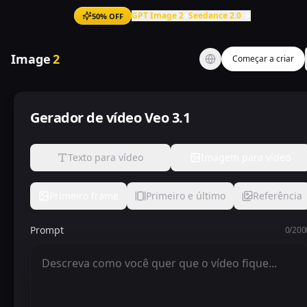
GPT Image 2
+
Seedance 2.0
50% OFF
Image
2
Começar a criar
Gerador de vídeo Veo 3.1
Texto para vídeo
Imagem para vídeo
Primeiro frame
Primeiro e último
Referência
Prompt
0
/
200